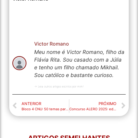
Victor Romano
Meu nome é Victor Romano, filho da
Flávia Rita. Sou casado com a Júlia
e tenho um filho chamado Mikhail.
Sou católico e bastante curioso.
→ Leia outros artigos escritos por mim!
ANTERIOR
PRÓXIMO
Bloco 4 CNU: 50 temas para você treinar!
Concurso ALERO 2025: edital publicado com 425 vagas e salários de até R$ 24 mil! Saiba tudo sobre as provas, cargos e inscrições
ARTIGOS SEMELHANTES