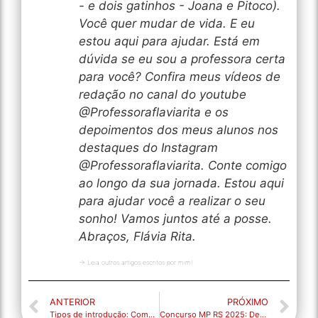
- e dois gatinhos - Joana e Pitoco).
Você quer mudar de vida. E eu
estou aqui para ajudar. Está em
dúvida se eu sou a professora certa
para você? Confira meus vídeos de
redação no canal do youtube
@Professoraflaviarita e os
depoimentos dos meus alunos nos
destaques do Instagram
@Professoraflaviarita. Conte comigo
ao longo da sua jornada. Estou aqui
para ajudar você a realizar o seu
sonho! Vamos juntos até a posse.
Abraços, Flávia Rita.
→ Leia outros artigos escritos por mim!
ANTERIOR
PRÓXIMO
Tipos de introdução: Começar bem o texto é fundamental para o seu sucesso!
Concurso MP RS 2025: Detalhes do edital, provas e peso da Língua Portuguesa