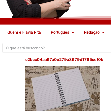
Quem é Flávia Rita
Português
Redação
c2bcc04aa67a0e279a8679d1785cef0b