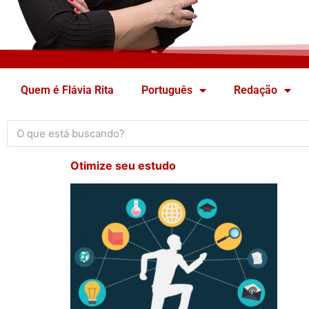
Quem é Flávia Rita
Português
Redação
Otimize seu estudo