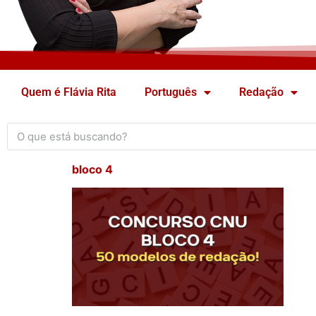
Quem é Flávia Rita
Português
Redação
bloco 4