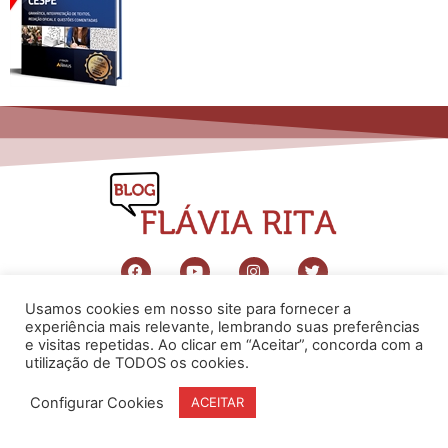
Usamos cookies em nosso site para fornecer a
www.flaviarita.com
experiência mais relevante, lembrando suas preferências
Flávia Rita Cursos Online
2025
e visitas repetidas. Ao clicar em “Aceitar”, concorda com a
© Todos os direitos reservados
utilização de TODOS os cookies.
Configurar Cookies
ACEITAR