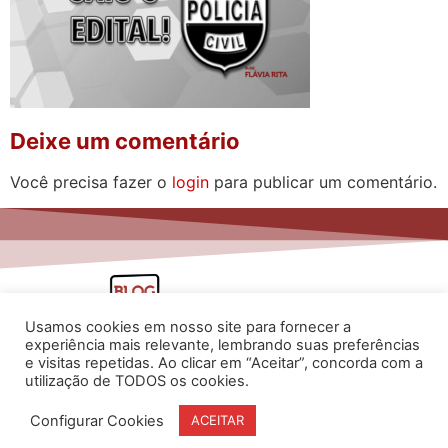
Deixe um comentário
Você precisa fazer o
login
para publicar um comentário.
Usamos cookies em nosso site para fornecer a
experiência mais relevante, lembrando suas preferências
e visitas repetidas. Ao clicar em “Aceitar”, concorda com a
utilização de TODOS os cookies.
www.flaviarita.com
Configurar Cookies
ACEITAR
Flávia Rita Cursos Online
2025