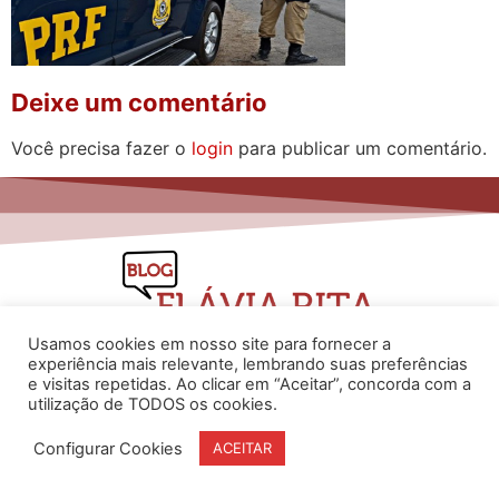
Deixe um comentário
Você precisa fazer o
login
para publicar um comentário.
Usamos cookies em nosso site para fornecer a
experiência mais relevante, lembrando suas preferências
e visitas repetidas. Ao clicar em “Aceitar”, concorda com a
utilização de TODOS os cookies.
www.flaviarita.com
Flávia Rita Cursos Online
2025
© Todos os direitos reservados
Configurar Cookies
ACEITAR