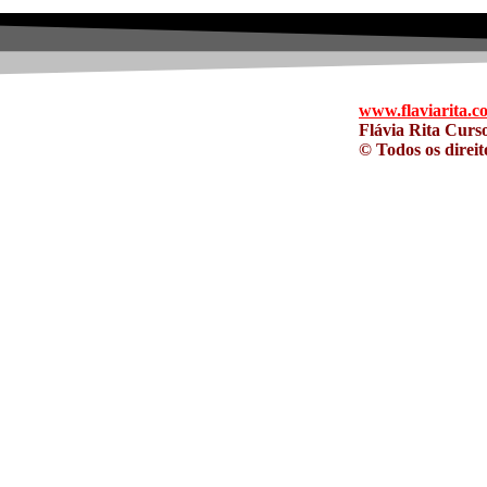
www.flaviarita.c
Flávia Rita Curs
© Todos os direi