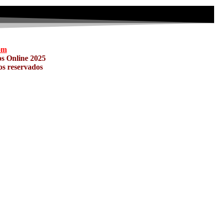
om
os Online
2025
tos reservados