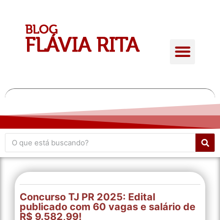
Quem é Flávia Rita
Conteúdo Gratuito
Giro de atualidades
Concurso TJ PR 2025: Edital
publicado com 60 vagas e salário de
R$ 9.582,99!