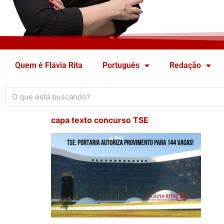
Quem é Flávia Rita
Português
Redação
capa texto concurso TSE