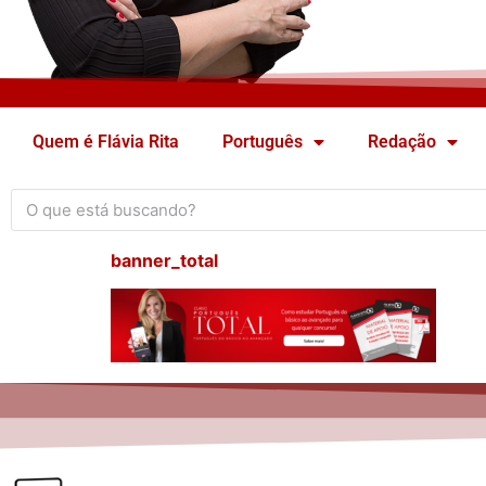
Quem é Flávia Rita
Português
Redação
banner_total