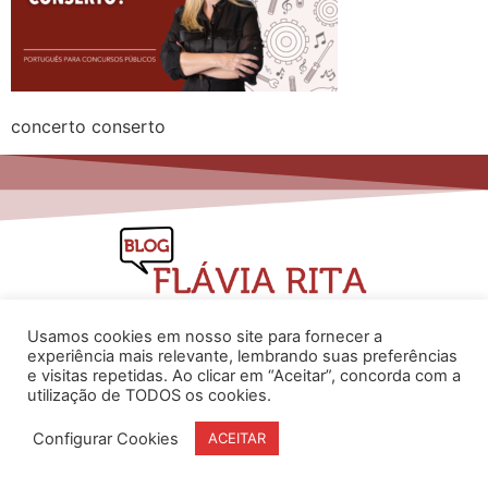
concerto conserto
Usamos cookies em nosso site para fornecer a
experiência mais relevante, lembrando suas preferências
e visitas repetidas. Ao clicar em “Aceitar”, concorda com a
www.flaviarita.com
utilização de TODOS os cookies.
Flávia Rita Cursos Online
2025
© Todos os direitos reservados
Configurar Cookies
ACEITAR