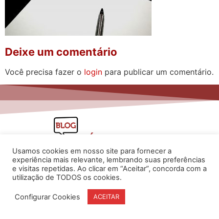
Deixe um comentário
Você precisa fazer o
login
para publicar um comentário.
Usamos cookies em nosso site para fornecer a
experiência mais relevante, lembrando suas preferências
e visitas repetidas. Ao clicar em “Aceitar”, concorda com a
utilização de TODOS os cookies.
www.flaviarita.com
Flávia Rita Cursos Online
2025
Configurar Cookies
ACEITAR
© Todos os direitos reservados