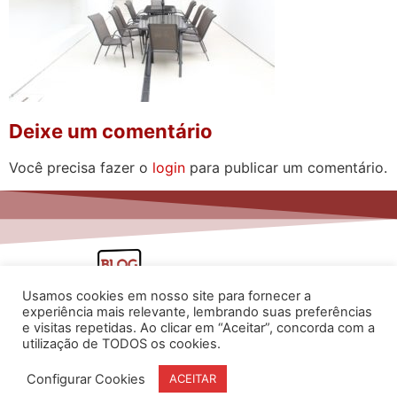
Deixe um comentário
Você precisa fazer o
login
para publicar um comentário.
Usamos cookies em nosso site para fornecer a
experiência mais relevante, lembrando suas preferências
e visitas repetidas. Ao clicar em “Aceitar”, concorda com a
utilização de TODOS os cookies.
www.flaviarita.com
Configurar Cookies
ACEITAR
Flávia Rita Cursos Online
2025