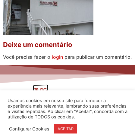
Deixe um comentário
Você precisa fazer o
login
para publicar um comentário.
Usamos cookies em nosso site para fornecer a
experiência mais relevante, lembrando suas preferências
e visitas repetidas. Ao clicar em “Aceitar”, concorda com a
utilização de TODOS os cookies.
www.flaviarita.com
Configurar Cookies
ACEITAR
Flávia Rita Cursos Online
2025