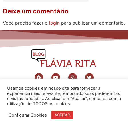
Deixe um comentário
Você precisa fazer o
login
para publicar um comentário.
Usamos cookies em nosso site para fornecer a
www.flaviarita.com
experiência mais relevante, lembrando suas preferências
Flávia Rita Cursos Online
2025
e visitas repetidas. Ao clicar em “Aceitar”, concorda com a
© Todos os direitos reservados
utilização de TODOS os cookies.
Configurar Cookies
ACEITAR