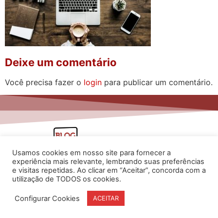
Deixe um comentário
Você precisa fazer o
login
para publicar um comentário.
Usamos cookies em nosso site para fornecer a
experiência mais relevante, lembrando suas preferências
e visitas repetidas. Ao clicar em “Aceitar”, concorda com a
utilização de TODOS os cookies.
www.flaviarita.com
Configurar Cookies
ACEITAR
Flávia Rita Cursos Online
2025
© Todos os direitos reservados