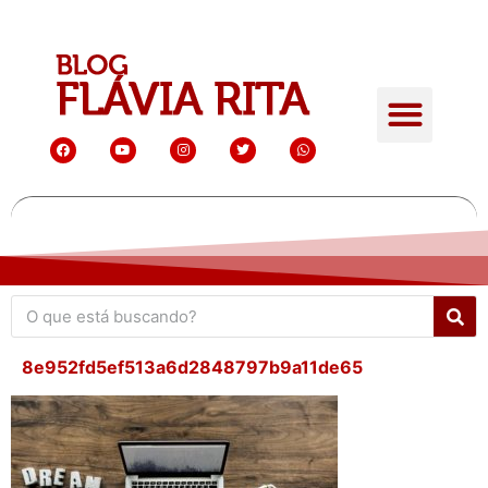
8e952fd5ef513a6d2848797b9a11de65