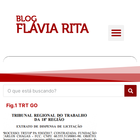
Quem é Flávia Rita
Conteúdo Gratuito
Giro de atualidades
Fig.1 TRT GO