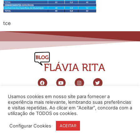
tce
Usamos cookies em nosso site para fornecer a
www.flaviarita.com
Flávia Rita Cursos Online
2025
experiência mais relevante, lembrando suas preferências
© Todos os direitos reservados
e visitas repetidas. Ao clicar em “Aceitar”, concorda com a
utilização de TODOS os cookies.
Configurar Cookies
ACEITAR