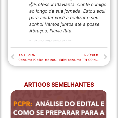
@Professoraflaviarita. Conte comigo
ao longo da sua jornada. Estou aqui
para ajudar você a realizar o seu
sonho! Vamos juntos até a posse.
Abraços, Flávia Rita.
→ Leia outros artigos escritos por mim!
ANTERIOR
PRÓXIMO
Concurso Público: melhores dicas sobre formação de palavra!
Edital concurso TRT GO:nível médio e superior. Remuneração até R$ 12 mil!
ARTIGOS SEMELHANTES