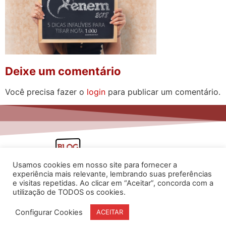
Deixe um comentário
Você precisa fazer o
login
para publicar um comentário.
Usamos cookies em nosso site para fornecer a
experiência mais relevante, lembrando suas preferências
e visitas repetidas. Ao clicar em “Aceitar”, concorda com a
utilização de TODOS os cookies.
www.flaviarita.com
Configurar Cookies
ACEITAR
Flávia Rita Cursos Online
2025