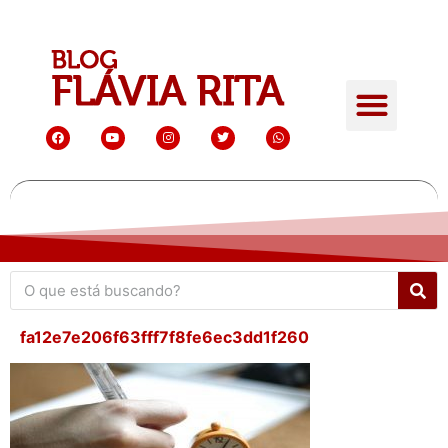
fa12e7e206f63fff7f8fe6ec3dd1f260