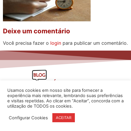
Deixe um comentário
Você precisa fazer o
login
para publicar um comentário.
Usamos cookies em nosso site para fornecer a
experiência mais relevante, lembrando suas preferências
e visitas repetidas. Ao clicar em “Aceitar”, concorda com a
utilização de TODOS os cookies.
www.flaviarita.com
Flávia Rita Cursos Online
2025
Configurar Cookies
ACEITAR
© Todos os direitos reservados