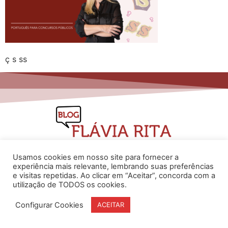
ç s ss
Usamos cookies em nosso site para fornecer a
experiência mais relevante, lembrando suas preferências
e visitas repetidas. Ao clicar em “Aceitar”, concorda com a
www.flaviarita.com
utilização de TODOS os cookies.
Flávia Rita Cursos Online
2025
© Todos os direitos reservados
Configurar Cookies
ACEITAR