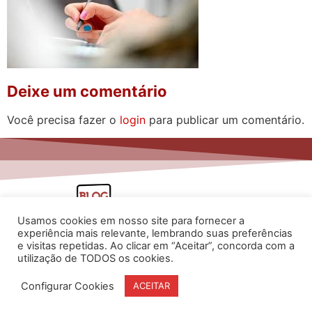
Deixe um comentário
Você precisa fazer o
login
para publicar um comentário.
Usamos cookies em nosso site para fornecer a
experiência mais relevante, lembrando suas preferências
e visitas repetidas. Ao clicar em “Aceitar”, concorda com a
utilização de TODOS os cookies.
www.flaviarita.com
Configurar Cookies
ACEITAR
Flávia Rita Cursos Online
2025
© Todos os direitos reservados