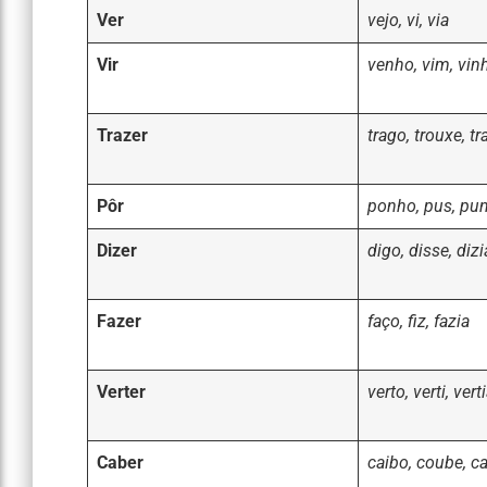
Ver
vejo, vi, via
Vir
venho, vim, vin
Trazer
trago, trouxe, tr
Pôr
ponho, pus, pu
Dizer
digo, disse, dizi
Fazer
faço, fiz, fazia
Verter
verto, verti, vert
Caber
caibo, coube, c