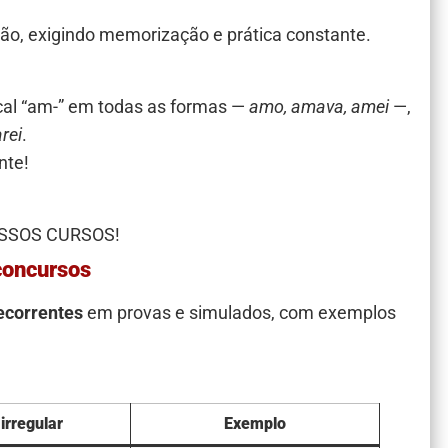
ão, exigindo memorização e prática constante.
cal “am-” em todas as formas —
amo, amava, amei
—,
arei
.
nte!
SSOS CURSOS!
concursos
ecorrentes
em provas e simulados, com exemplos
irregular
Exemplo