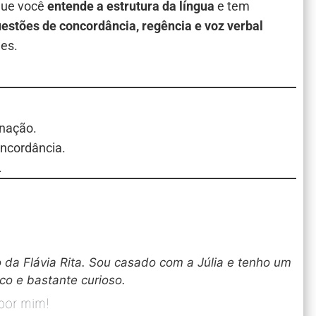
que você
entende a estrutura da língua
e tem
estões de concordância, regência e voz verbal
es.
inação.
ncordância.
.
 da Flávia Rita. Sou casado com a Júlia e tenho um
ico e bastante curioso.
 por mim!