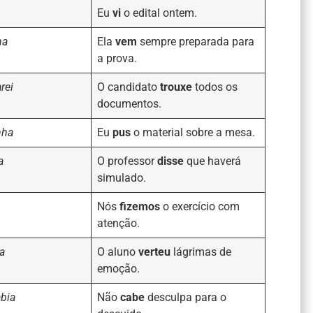
Eu
vi
o edital ontem.
ha
Ela
vem
sempre preparada para
a prova.
arei
O candidato
trouxe
todos os
documentos.
nha
Eu
pus
o material sobre a mesa.
a
O professor
disse
que haverá
simulado.
Nós
fizemos
o exercício com
atenção.
ia
O aluno
verteu
lágrimas de
emoção.
abia
Não
cabe
desculpa para o