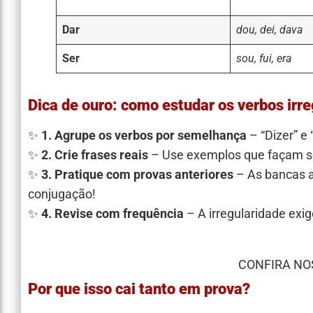
Dar
dou, dei, dava
Ser
sou, fui, era
Dica de ouro: como estudar os verbos irr
✨
1. Agrupe os verbos por semelhança
– “Dizer” e
✨
2. Crie frases reais
– Use exemplos que façam se
✨
3. Pratique com provas anteriores
– As bancas a
conjugação!
✨
4. Revise com frequência
– A irregularidade exig
CONFIRA NO
Por que isso cai tanto em prova?