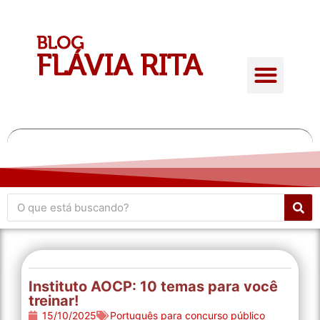
Quem é Flávia Rita
Conteúdo Gratuito
Giro de atualidades
Instituto AOCP: 10 temas para você
treinar!
15/10/2025
Português para concurso público