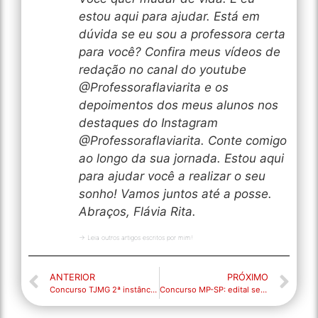
estou aqui para ajudar. Está em
dúvida se eu sou a professora certa
para você? Confira meus vídeos de
redação no canal do youtube
@Professoraflaviarita e os
depoimentos dos meus alunos nos
destaques do Instagram
@Professoraflaviarita. Conte comigo
ao longo da sua jornada. Estou aqui
para ajudar você a realizar o seu
sonho! Vamos juntos até a posse.
Abraços, Flávia Rita.
→ Leia outros artigos escritos por mim!
ANTERIOR
PRÓXIMO
Concurso TJMG 2ª instância 2019: IBFC será a organizadora. Edital iminente!
Concurso MP-SP: edital será publicado em breve!