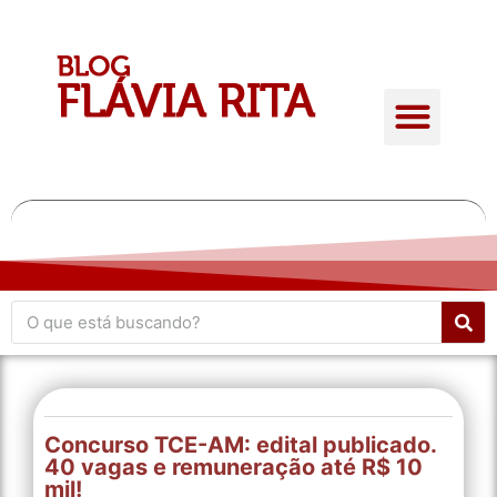
Quem é Flávia Rita
Conteúdo Gratuito
Giro de atualidades
Concurso TCE-AM: edital publicado.
40 vagas e remuneração até R$ 10
mil!