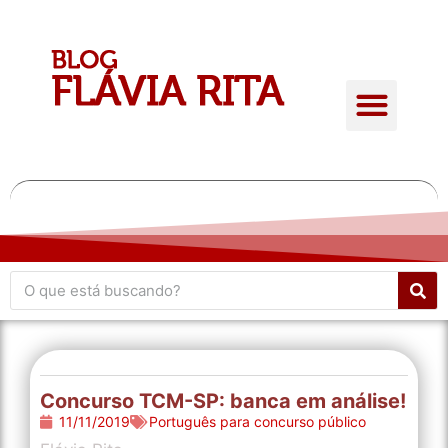
Quem é Flávia Rita
Conteúdo Gratuito
Giro de atualidades
Concurso TCM-SP: banca em análise!
11/11/2019
Português para concurso público