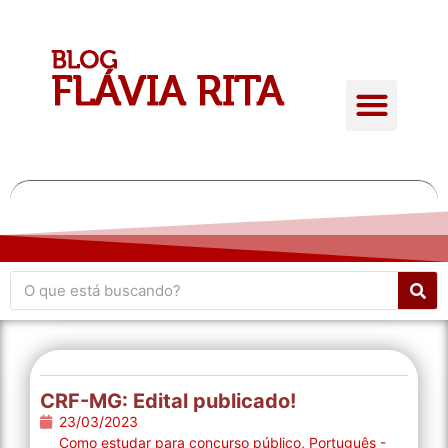
Quem é Flávia Rita
Conteúdo Gratuito
Giro de atualidades
CRF-MG: Edital publicado!
23/03/2023
Como estudar para concurso público
,
Português -