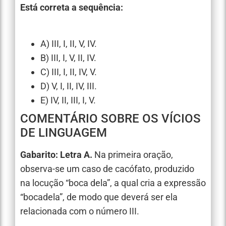
Está correta a sequência:
A) III, I, II, V, IV.
B) III, I, V, II, IV.
C) III, I, II, IV, V.
D) V, I, II, IV, III.
E) IV, II, III, I, V.
COMENTÁRIO SOBRE OS VÍCIOS
DE LINGUAGEM
Gabarito: Letra A.
Na primeira oração,
observa-se um caso de cacófato, produzido
na locução “boca dela”, a qual cria a expressão
“bocadela”, de modo que deverá ser ela
relacionada com o número III.