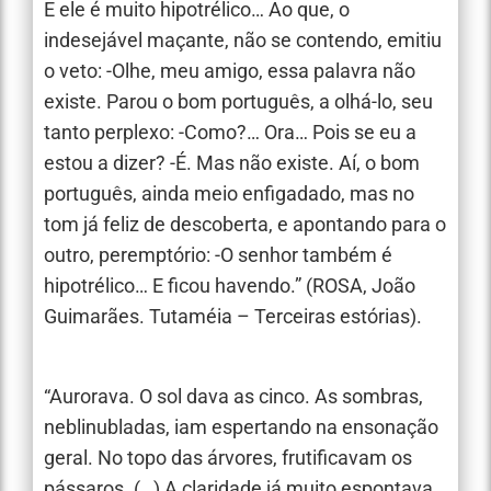
E ele é muito hipotrélico… Ao que, o
indesejável maçante, não se contendo, emitiu
o veto: -Olhe, meu amigo, essa palavra não
existe. Parou o bom português, a olhá-lo, seu
tanto perplexo: -Como?… Ora… Pois se eu a
estou a dizer? -É. Mas não existe. Aí, o bom
português, ainda meio enfigadado, mas no
tom já feliz de descoberta, e apontando para o
outro, peremptório: -O senhor também é
hipotrélico… E ficou havendo.” (ROSA, João
Guimarães. Tutaméia – Terceiras estórias).
“Aurorava. O sol dava as cinco. As sombras,
neblinubladas, iam espertando na ensonação
geral. No topo das árvores, frutificavam os
pássaros. (…) A claridade já muito espontava,