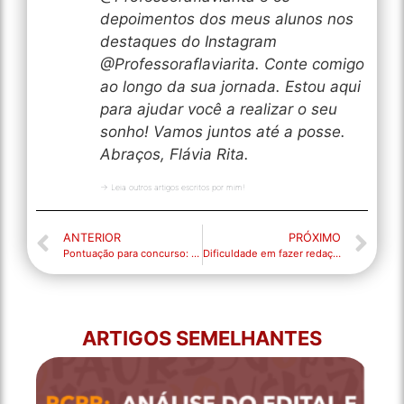
depoimentos dos meus alunos nos
destaques do Instagram
@Professoraflaviarita. Conte comigo
ao longo da sua jornada. Estou aqui
para ajudar você a realizar o seu
sonho! Vamos juntos até a posse.
Abraços, Flávia Rita.
→ Leia outros artigos escritos por mim!
ANTERIOR
PRÓXIMO
Pontuação para concurso: a importância para sua redação!
Dificuldade em fazer redação? Confira 5 dicas para mandar bem na sua prova.
ARTIGOS SEMELHANTES