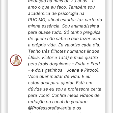
Redação há mais de 20 anos – e
amo o que eu faço. Também sou
acadêmica de psicologia na
PUC.MG, afinal estudar faz parte da
minha essência. Sou animadíssima
para quase tudo. Só tenho preguiça
de quem não sabe o que fazer com
a própria vida. Eu valorizo cada dia.
Tenho três filhotes humanos lindos
(Júlia, Víctor e Tatá) e mais quatro
pets (dois doguinhos - Frida e Fred
- e dois gatinhos - Joana e Pitoco).
Você quer mudar de vida. E eu
estou aqui para ajudar. Está em
dúvida se eu sou a professora certa
para você? Confira meus vídeos de
redação no canal do youtube
@Professoraflaviarita e os