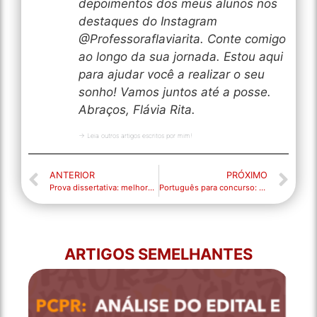
depoimentos dos meus alunos nos
destaques do Instagram
@Professoraflaviarita. Conte comigo
ao longo da sua jornada. Estou aqui
para ajudar você a realizar o seu
sonho! Vamos juntos até a posse.
Abraços, Flávia Rita.
→ Leia outros artigos escritos por mim!
ANTERIOR
PRÓXIMO
Prova dissertativa: melhores dicas para você alcançar nota máxima no seu concurso!
Português para concurso: turmas presenciais!
ARTIGOS SEMELHANTES