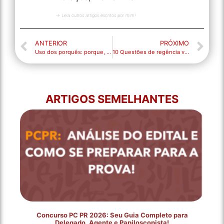
→ Leia outros artigos escritos por mim!
ANTERIOR
PRÓXIMO
Uso dos porquês: porque, por que, por quê e porquê
10 Questões de regência verbal e nominal para treinar!
ARTIGOS SEMELHANTES
Concurso PC PR 2026: Seu Guia Completo para
Delegado, Agente e Papiloscopista!