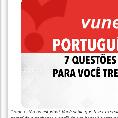
Como estão os estudos? Você sabia que fazer exercíc
conteúdo e conhecer o perfil da sua banca? Nesse p