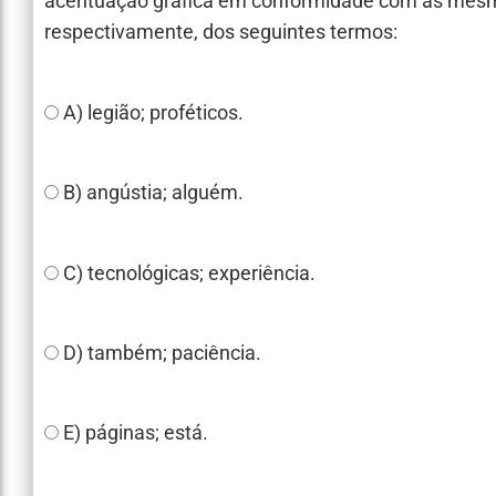
acentuação gráfica em conformidade com as mesm
respectivamente, dos seguintes termos:
A) legião; proféticos.
B) angústia; alguém.
C) tecnológicas; experiência.
D) também; paciência.
E) páginas; está.