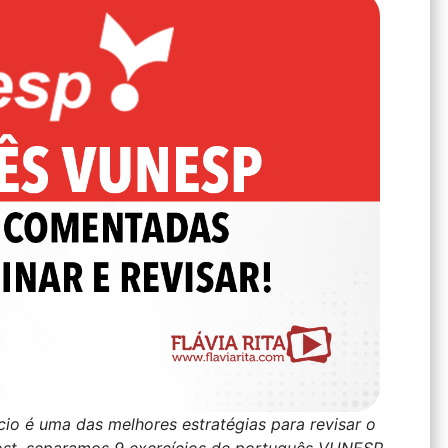
io é uma das melhores estratégias para revisar o
ost, separamos 9 exercícios de português VUNESP