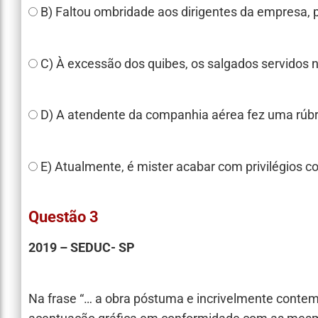
B) Faltou ombridade aos dirigentes da empresa, p
C) À excessão dos quibes, os salgados servidos
D) A atendente da companhia aérea fez uma rúbric
E) Atualmente, é mister acabar com privilégios c
Questão 3
2019 – SEDUC- SP
Na frase “… a obra póstuma e incrivelmente cont