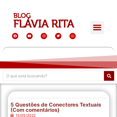
Quem é Flávia Rita
Conteúdo Gratuito
Giro de atualidades
5 Questões de Conectores Textuais
(Com comentários)
15/05/2022